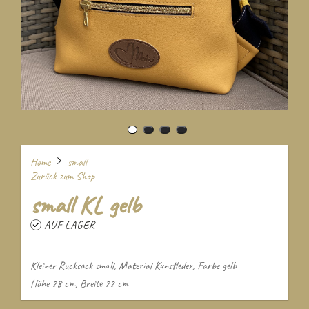
Home
small
Zurück zum Shop
small KL gelb
AUF LAGER
Kleiner Rucksack small, Material Kunstleder, Farbe gelb
Höhe 28 cm, Breite 22 cm