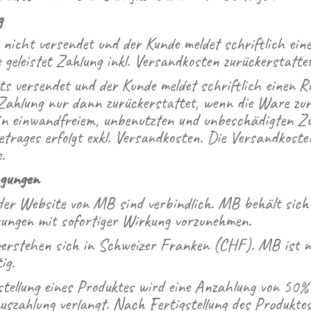
g
icht versendet und der Kunde meldet schriftlich ein
e geleistet Zahlung inkl. Versandkosten zurückerstattet
s versendet und der Kunde meldet schriftlich einen Rü
e Zahlung nur dann zurückerstattet, wenn die Ware z
in einwandfreiem, unbenutzten und unbeschädigten Zu
trages erfolgt exkl. Versandkosten. Die Versandkost
.
ngungen
der Website von MB sind verbindlich. MB behält sich
rungen mit sofortiger Wirkung vorzunehmen.
verstehen sich in Schweizer Franken (CHF). MB ist n
ig.
tellung eines Produktes wird eine Anzahlung von 50% 
szahlung verlangt. Nach Fertigstellung des Produkte