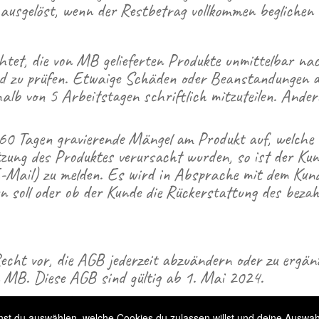
ausgelöst, wenn der Restbetrag vollkommen beglichen
chtet, die von MB gelieferten Produkte unmittelbar na
d zu prüfen. Etwaige Schäden oder Beanstandungen 
alb von 5 Arbeitstagen schriftlich mitzuteilen. Andern
 60 Tagen gravierende Mängel am Produkt auf, welche
ng des Produktes verursacht wurden, so ist der Kund
-Mail) zu melden. Es wird in Absprache mit dem Kund
 soll oder ob der Kunde die Rückerstattung des bezah
cht vor, die AGB jederzeit abzuändern oder zu ergän
n MB. Diese AGB sind gültig ab 1. Mai 2024.
ieren ihre Gültigkeit.
t du auswählen, welche Cookies du zulassen willst und deine Auswahl 