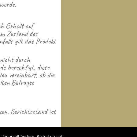
 wurde.
ch Erhalt auf
am Zustand des
falls gilt das Produkt
 nicht durch
e berechtigt, diese
en vereinbart, ob die
lten Betrages
zen. Gerichtsstand ist
jederzeit ändern. Klickst du auf