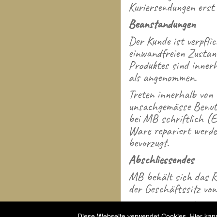
Kuriersendungen erst 
Beanstandungen
Der Kunde ist verpfli
einwandfreien Zustan
Produktes sind innerh
als angenommen.
Treten innerhalb von
unsachgemässe Benutzu
bei MB schriftlich (E
Ware repariert werden
bevorzugt.
Abschliessendes
MB behält sich das Re
der Geschäftssitz vo
Alle früheren AGB verl
Diese Webseite verwendet Cookies. Hier kanns