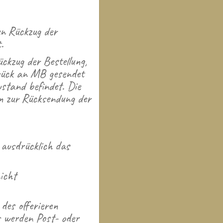
en Rückzug der
.
ckzug der Bestellung,
urück an MB gesendet
stand befindet. Die
en zur Rücksendung der
 ausdrücklich das
icht
des offerieren
s werden Post- oder